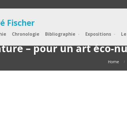
é Fischer
hie
Chronologie
Bibliographie
Expositions
Le
ature – pour un art éco-
Home