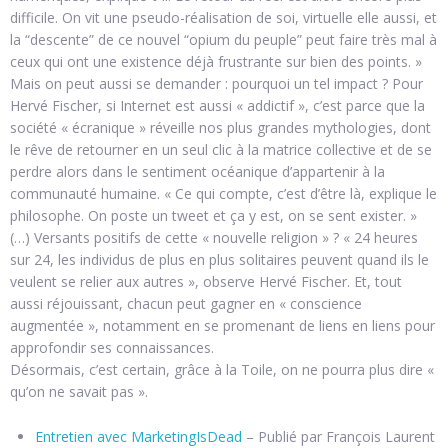
difficile. On vit une pseudo-réalisation de soi, virtuelle elle aussi, et
la “descente” de ce nouvel “opium du peuple” peut faire très mal à
ceux qui ont une existence déjà frustrante sur bien des points. »
Mais on peut aussi se demander : pourquoi un tel impact ? Pour
Hervé Fischer, si Internet est aussi « addictif », c’est parce que la
société « écranique » réveille nos plus grandes mythologies, dont
le rêve de retourner en un seul clic à la matrice collective et de se
perdre alors dans le sentiment océanique d’appartenir à la
communauté humaine. « Ce qui compte, c’est d’être là, explique le
philosophe. On poste un tweet et ça y est, on se sent exister. »
(…) Versants positifs de cette « nouvelle religion » ? « 24 heures
sur 24, les individus de plus en plus solitaires peuvent quand ils le
veulent se relier aux autres », observe Hervé Fischer. Et, tout
aussi réjouissant, chacun peut gagner en « conscience
augmentée », notamment en se promenant de liens en liens pour
approfondir ses connaissances.
Désormais, c’est certain, grâce à la Toile, on ne pourra plus dire «
qu’on ne savait pas ».
Entretien avec MarketingIsDead
– Publié par François Laurent