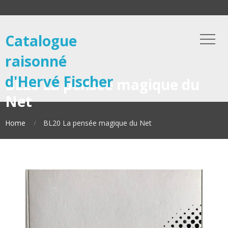
Catalogue
raisonné
d'Hervé Fischer
BL20 La pensée magique du
Net
Home
BL20 La pensée magique du Net