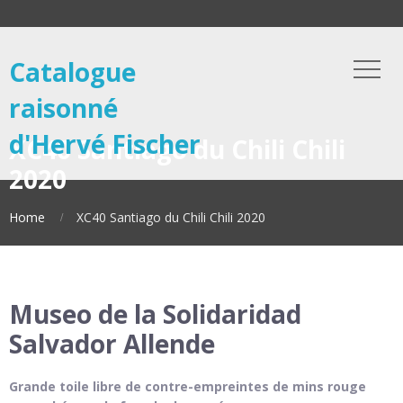
Catalogue
raisonné
d'Hervé Fischer
XC40 Santiago du Chili Chili
2020
Home
XC40 Santiago du Chili Chili 2020
Museo de la Solidaridad
Salvador Allende
Grande toile libre de contre-empreintes de mins rouge