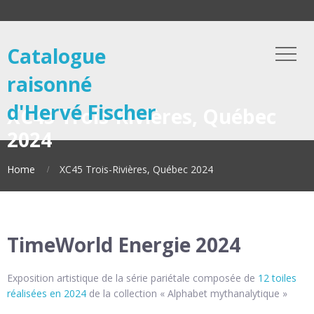
Catalogue
raisonné
d'Hervé Fischer
XC45 Trois-Rivières, Québec
2024
Home
XC45 Trois-Rivières, Québec 2024
TimeWorld Energie 2024
Exposition artistique de la série pariétale composée de
12 toiles
réalisées en 2024
de la collection « Alphabet mythanalytique »