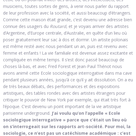
musiciens, toutes sortes de gens, à venir nous parler du rapport
de leur profession avec la société, et aussi beaucoup d’étrangers.
Comme cette maison était grande, c’est devenu une adresse bien
connue des usagers du
Routard
, et je voyais arriver des artistes
d’Argentine, d’Europe centrale, d’Australie, en quête d’un lieu où
poser gratuitement leur sac à dos et dormir. Un artiste polonais
est même resté avec nous pendant un an, puis est revenu avec
femme et enfants ! La vie familiale est devenue assez excitante et
compliquée en même temps. Il s’est donc passé beaucoup de
choses là-bas, et avec Fred Forest et Jean-Paul Thénot nous
avons animé cette Ecole sociologique interrogative dans ma cave
pendant plusieurs années, jusqu’à ce qu’il y ait dissolution. On a eu
de très beaux débats, des performances et des expositions
artistiques, des tables rondes avec des artistes étrangers pour
critiquer le pouvoir de New York par exemple, qui était très fort à
l’époque. C’est devenu un point important de la vie artistique
parisienne underground.
J’ai voulu qu’on l’appelle « Ecole
sociologique interrogative » parce que c’était un lieu où
on s’interrogeait sur les rapports art-société. Pour moi, la
sociologie, ce n’est pas un catéchisme académique : c’est