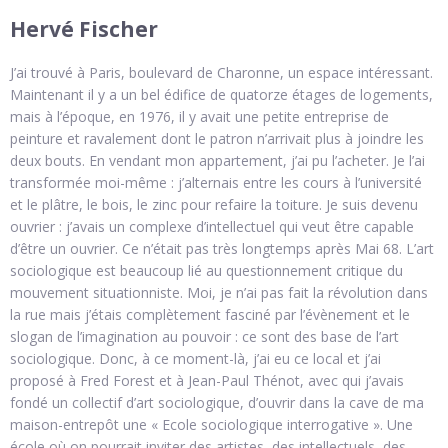
Hervé Fischer
J’ai trouvé à Paris, boulevard de Charonne, un espace intéressant.
Maintenant il y a un bel édifice de quatorze étages de logements,
mais à l’époque, en 1976, il y avait une petite entreprise de
peinture et ravalement dont le patron n’arrivait plus à joindre les
deux bouts. En vendant mon appartement, j’ai pu l’acheter. Je l’ai
transformée moi-même : j’alternais entre les cours à l’université
et le plâtre, le bois, le zinc pour refaire la toiture. Je suis devenu
ouvrier : j’avais un complexe d’intellectuel qui veut être capable
d’être un ouvrier. Ce n’était pas très longtemps après Mai 68. L’art
sociologique est beaucoup lié au questionnement critique du
mouvement situationniste. Moi, je n’ai pas fait la révolution dans
la rue mais j’étais complètement fasciné par l’évènement et le
slogan de l’imagination au pouvoir : ce sont des base de l’art
sociologique. Donc, à ce moment-là, j’ai eu ce local et j’ai
proposé à Fred Forest et à Jean-Paul Thénot, avec qui j’avais
fondé un collectif d’art sociologique, d’ouvrir dans la cave de ma
maison-entrepôt une « Ecole sociologique interrogative ». Une
école où on pourrait inviter des artistes, des intellectuels, des