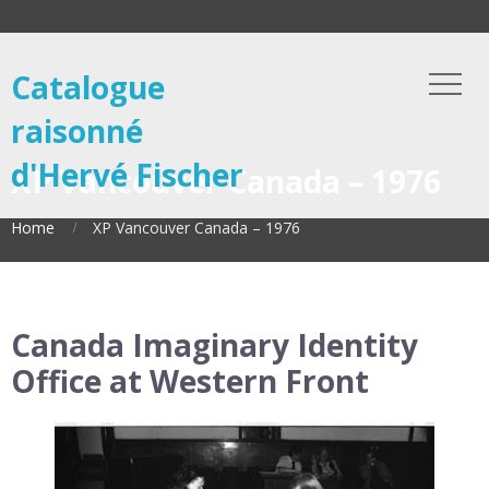
Catalogue
raisonné
d'Hervé Fischer
XP Vancouver Canada – 1976
Home
XP Vancouver Canada – 1976
Canada Imaginary Identity
Office at Western Front