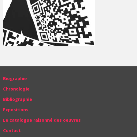
Biographie
Chronologie
Bibliographie
Expositions
Le catalogue raisonné des oeuvres
Contact