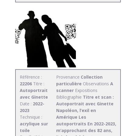
Référence :
Provenance
Collection
22206
Titre :
particulière
Observations
A
Autoportrait
scanner
Expositions
avec Ginette
Bibliographie
Titre et scan :
Date :
2022-
Autoportrait avec Ginette
2023
Napoléon, l’exil en
Technique :
Amérique Les
acrylique sur
autoportraits En 2022-2023,
toile
m’approchant des 82 ans,