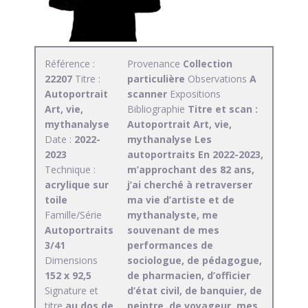
Référence :
Provenance
Collection
22207
Titre :
particulière
Observations
A
Autoportrait
scanner
Expositions
Art, vie,
Bibliographie
Titre et scan :
mythanalyse
Autoportrait Art, vie,
Date :
2022-
mythanalyse Les
2023
autoportraits En 2022-2023,
Technique :
m’approchant des 82 ans,
acrylique sur
j’ai cherché à retraverser
toile
ma vie d’artiste et de
Famille/Série
mythanalyste, me
Autoportraits
souvenant de mes
3/41
performances de
Dimensions
sociologue, de pédagogue,
152 x 92,5
de pharmacien, d’officier
Signature et
d’état civil, de banquier, de
titre
au dos de
peintre, de voyageur, mes