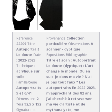
Référence :
Provenance
Collection
22209
Titre :
particulière
Observations
A
Autoportrait
scanner - dyptique
Le doute
Date
Expositions
Bibliographie
:
2022-2023
Titre et scan : Autoportrait
Technique :
Le doute (dyptique) : L’art
acrylique sur
change le monde. Ou en
toile
suis-je dans ma vie ? N’ai-
Famille/Série
je pas tout faux ? Les
Autoportraits
autoportraits En 2022-2023,
5 et 6/41
m’approchant des 82 ans,
Dimensions
2
j’ai cherché à retraverser
fois 92,5 x 152
ma vie d’artiste et de
Signature et
mythanalyste, me