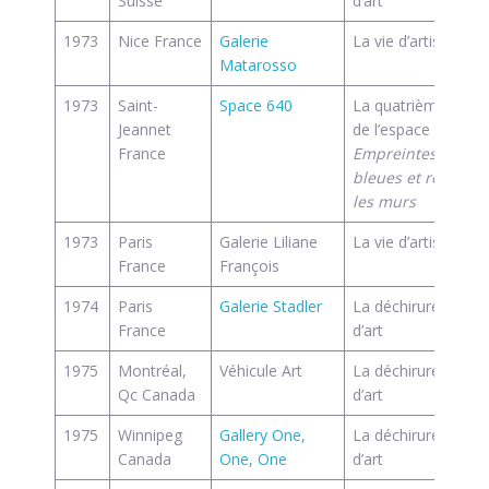
Suisse
d’art
1973
Nice France
Galerie
La vie d’artiste
Matarosso
1973
Saint-
Space 640
La quatrième dime
Jeannet
de l’espace pictural
France
Empreintes de ma
bleues et rouges s
les murs
1973
Paris
Galerie Liliane
La vie d’artiste
France
François
1974
Paris
Galerie Stadler
La déchirure des 
France
d’art
1975
Montréal,
Véhicule Art
La déchirure des 
Qc Canada
d’art
1975
Winnipeg
Gallery One,
La déchirure des 
Canada
One, One
d’art