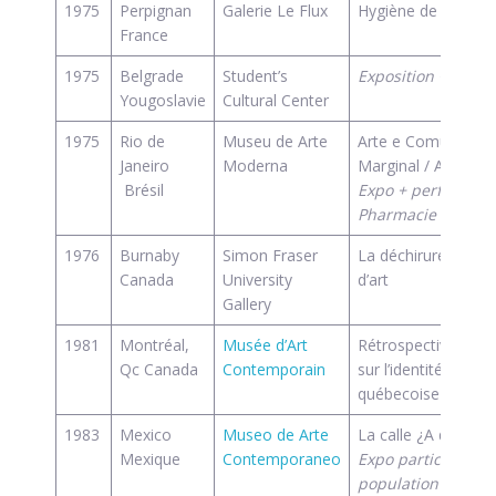
1975
Perpignan
Galerie Le Flux
Hygiène de la peint
France
1975
Belgrade
Student’s
Exposition + conf
Yougoslavie
Cultural Center
1975
Rio de
Museu de Arte
Arte e Comunicaçã
Janeiro
Moderna
Marginal / Arte Soc
Brésil
Expo + performan
Pharmacie Fischer
1976
Burnaby
Simon Fraser
La déchirure des 
Canada
University
d’art
Gallery
1981
Montréal,
Musée d’Art
Rétrospective et e
Qc Canada
Contemporain
sur l’identité imagin
québecoise
1983
Mexico
Museo de Arte
La calle ¿A donde l
Mexique
Contemporaneo
Expo participative 
population de Mex