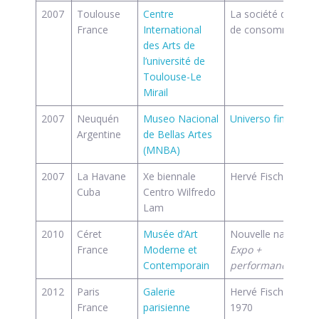
2007
Toulouse
Centre
La société d’inform
France
International
de consommation
des Arts de
l’université de
Toulouse-Le
Mirail
2007
Neuquén
Museo Nacional
Universo financiero
Argentine
de Bellas Artes
(MNBA)
2007
La Havane
Xe biennale
Hervé Fischer
Cuba
Centro Wilfredo
Lam
2010
Céret
Musée d’Art
Nouvelle nature
France
Moderne et
Expo +
Contemporain
performance signa
2012
Paris
Galerie
Hervé Fischer. Les
France
parisienne
1970