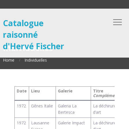
Catalogue
raisonné
d'Hervé Fischer
Individuelles
Home
Individuelles
Date
Lieu
Galerie
Titre
Complément
1972
Gênes Italie
Galeria La
La déchirure des 
Bertesca
d’art
1972
Lausanne
Galerie Impact
La déchirure des 