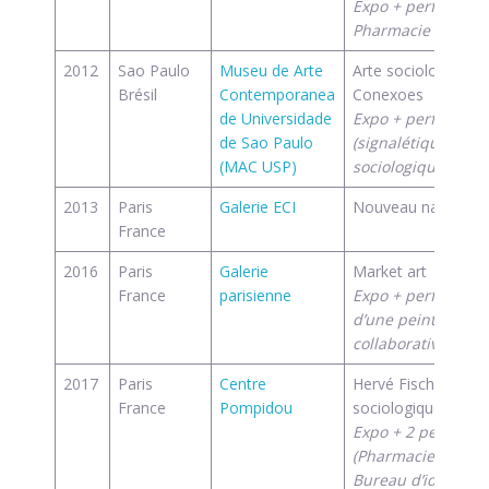
Expo + performan
Pharmacie Fischer
2012
Sao Paulo
Museu de Arte
Arte sociologica e
Brésil
Contemporanea
Conexoes
de Universidade
Expo + performan
de Sao Paulo
(signalétique et Ec
(MAC USP)
sociologique)
2013
Paris
Galerie ECI
Nouveau naturalis
France
2016
Paris
Galerie
Market art
France
parisienne
Expo + performan
d’une peinture
collaborative
2017
Paris
Centre
Hervé Fischer et l’a
France
Pompidou
sociologique
Expo + 2 performa
(Pharmacie Fischer
Bureau d’identité