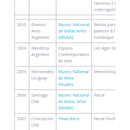
réponse à un dispo
interrogatif
2003
Buenos
Museo Nacional
Retour paradoxal à
Aires
de Bellas Artes
peinture à l’âge du
Argentine
(MNBA)
numérique
2004
Mendoza
Espacio
Les âges de la vie
Argentine
Contemporaneo
de Arte
2004
Montevideo
Museo National
Meteorologia
Uruguay
de Artes
Visuales
2006
Santiago
Museo Nacional
Pintar
Chili
de Bellas Artes
(MNBA)
2007
Concepcion
Pinacoteca
Hervé Fischer
Chili