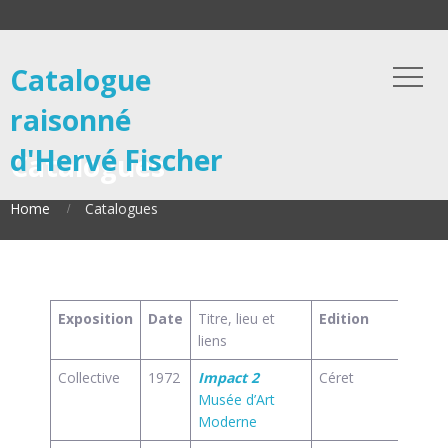
Catalogue
raisonné
d'Hervé Fischer
Catalogues
Home
Catalogues
Exposition
Date
Titre, lieu et
Edition
Lang
liens
Collective
1972
Impact 2
Céret
fr
Musée d’Art
Moderne