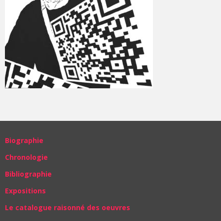
Biographie
Chronologie
Bibliographie
Expositions
Le catalogue raisonné des oeuvres