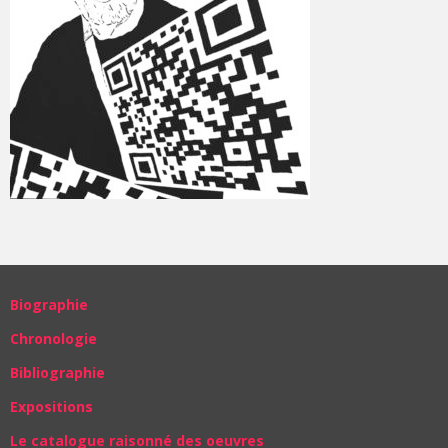
Biographie
Chronologie
Bibliographie
Expositions
Le catalogue raisonné des oeuvres