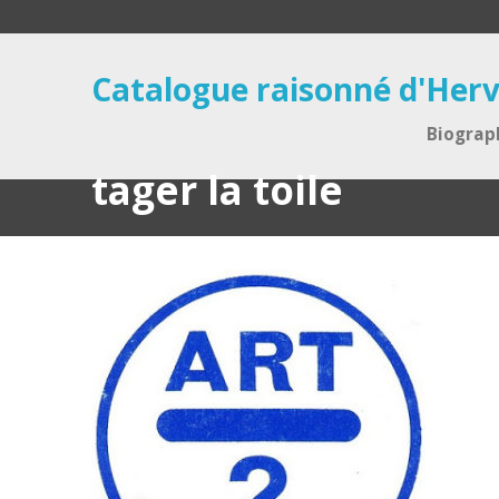
Catalogue raisonné d'Herv
Biograp
tager la toile