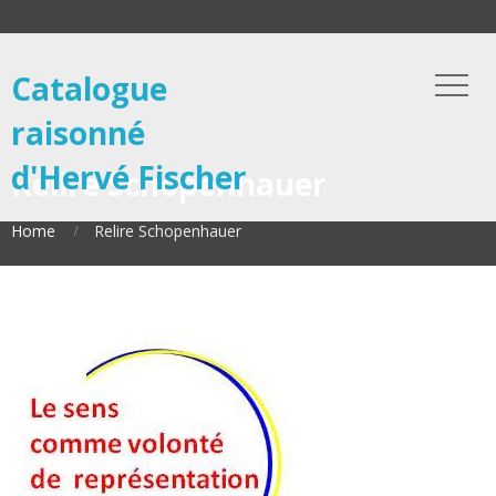
Catalogue
raisonné
d'Hervé Fischer
Relire Schopenhauer
Home
Relire Schopenhauer