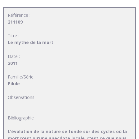
Référence :
211109
Titre :
Le mythe de la mort
Date :
2011
Famille/Série
Pilule
Observations :
Bibliographie
L’évolution de la nature se fonde sur des cycles où la
mort n’est qu’une anecdote locale. C’est ce que nous