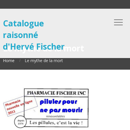
Catalogue
raisonné
d'Hervé Fischer
Le mythe de la mort
Home
Le mythe de la mort