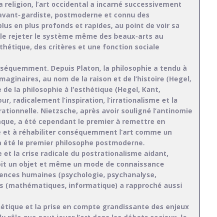
la religion, l’art occidental a incarné successivement
 avant-gardiste, postmoderne et connu des
us en plus profonds et rapides, au point de voir sa
mble rejeter le système même des beaux-arts au
hétique, des critères et une fonction sociale
onséquemment. Depuis Platon, la philosophie a tendu à
 imaginaires, au nom de la raison et de l’histoire (Hegel,
de la philosophie à l’esthétique (Hegel, Kant,
r, radicalement l’inspiration, l’irrationalisme et la
 rationnelle. Nietzsche, après avoir souligné l’antinomie
siaque, a été cependant le premier à remettre en
ie et à réhabiliter conséquemment l’art comme un
 a été le premier philosophe postmoderne.
 et la crise radicale du postrationalisme aidant,
oit un objet et même un mode de connaissance
ciences humaines (psychologie, psychanalyse,
res (mathématiques, informatique) a rapproché aussi
hétique et la prise en compte grandissante des enjeux