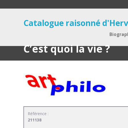
Catalogue raisonné d'Herv
Biograp
C’est quoi la vie ?
Référence :
211138