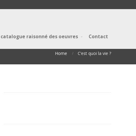
 catalogue raisonné des oeuvres
Contact
Home
C’est quoi la vie ?