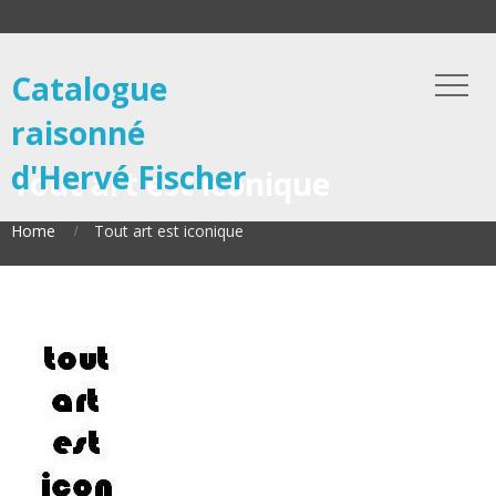
Catalogue
raisonné
d'Hervé Fischer
Tout art est iconique
Home
Tout art est iconique