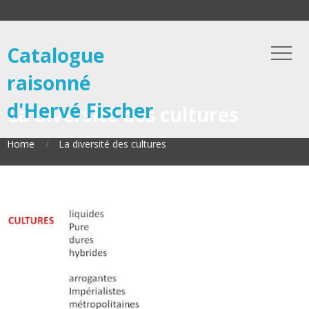
Catalogue
raisonné
d'Hervé Fischer
La diversité des cultures
Home
La diversité des cultures