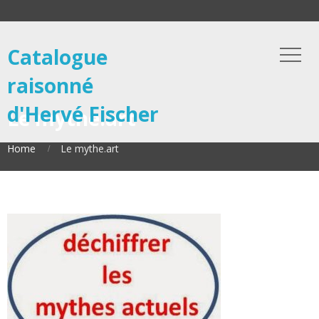
Catalogue
raisonné
d'Hervé Fischer
Le mythe.art
Home
Le mythe.art