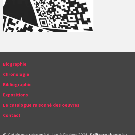
Biographie
Chronologie
Bibliographie
Expositions
Le catalogue raisonné des oeuvres
Contact
© Catalogue raisonné d'Hervé Fischer 2026.
Brilliance
theme by