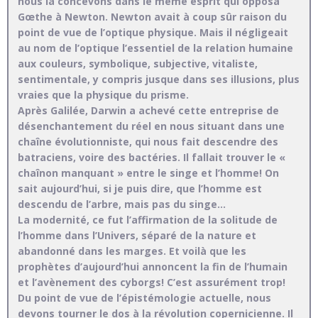
nous la concevons dans le même esprit qui opposa
Gœthe à Newton. Newton avait à coup sûr raison du
point de vue de l’optique physique. Mais il négligeait
au nom de l’optique l’essentiel de la relation humaine
aux couleurs, symbolique, subjective, vitaliste,
sentimentale, y compris jusque dans ses illusions, plus
vraies que la physique du prisme.
Après Galilée, Darwin a achevé cette entreprise de
désenchantement du réel en nous situant dans une
chaîne évolutionniste, qui nous fait descendre des
batraciens, voire des bactéries. Il fallait trouver le «
chaînon manquant » entre le singe et l’homme! On
sait aujourd’hui, si je puis dire, que l’homme est
descendu de l’arbre, mais pas du singe…
La modernité, ce fut l’affirmation de la solitude de
l’homme dans l’Univers, séparé de la nature et
abandonné dans les marges. Et voilà que les
prophètes d’aujourd’hui annoncent la fin de l’humain
et l’avènement des cyborgs! C’est assurément trop!
Du point de vue de l’épistémologie actuelle, nous
devons tourner le dos à la révolution copernicienne. Il