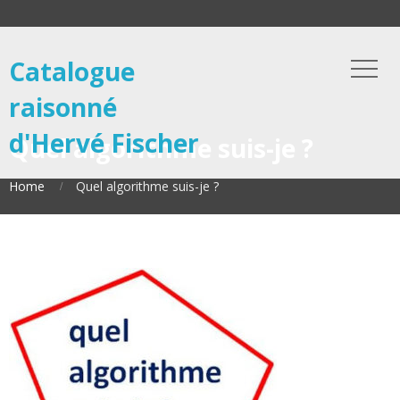
Catalogue
raisonné
d'Hervé Fischer
Quel algorithme suis-je ?
Home
Quel algorithme suis-je ?