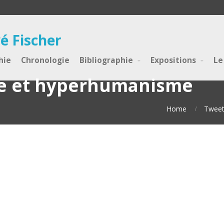
é Fischer
hie
Chronologie
Bibliographie
Expositions
Le
ive et hyperhumanisme
Home
Tweet