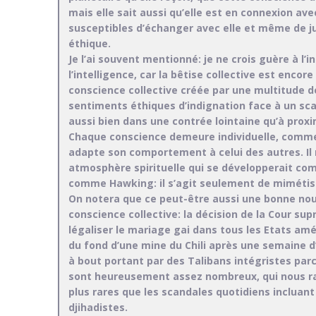
mais elle sait aussi qu’elle est en connexion a
susceptibles d’échanger avec elle et même de j
éthique.
Je l’ai souvent mentionné: je ne crois guère à 
l’intelligence, car la bêtise collective est encore
conscience collective créée par une multitude 
sentiments éthiques d’indignation face à un sca
aussi bien dans une contrée lointaine qu’à proxi
Chaque conscience demeure individuelle, comme
adapte son comportement à celui des autres. Il n
atmosphère spirituelle qui se développerait co
comme Hawking: il s’agit seulement de miméti
On notera que ce peut-être aussi une bonne no
conscience collective: la décision de la Cour su
légaliser le mariage gai dans tous les Etats am
du fond d’une mine du Chili après une semaine d’e
à bout portant par des Talibans intégristes par
sont heureusement assez nombreux, qui nous rass
plus rares que les scandales quotidiens incluant
djihadistes.