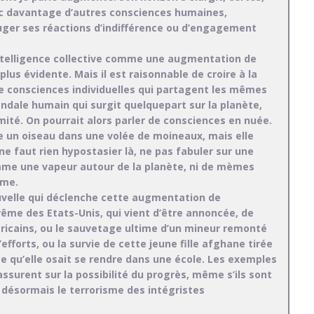
vec davantage d’autres consciences humaines,
uger ses réactions d’indifférence ou d’engagement
l’intelligence collective comme une augmentation de
 plus évidente. Mais il est raisonnable de croire à la
de consciences individuelles qui partagent les mêmes
ndale humain qui surgit quelquepart sur la planète,
mité. On pourrait alors parler de consciences en nuée.
 un oiseau dans une volée de moineaux, mais elle
e faut rien hypostasier là, ne pas fabuler sur une
mme une vapeur autour de la planète, ni de mèmes
sme.
uvelle qui déclenche cette augmentation de
prême des Etats-Unis, qui vient d’être annoncée, de
éricains, ou le sauvetage ultime d’un mineur remonté
fforts, ou la survie de cette jeune fille afghane tirée
ce qu’elle osait se rendre dans une école. Les exemples
urent sur la possibilité du progrès, même s’ils sont
 désormais le terrorisme des intégristes