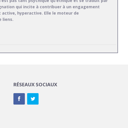
 n’est pas tant psychique qu’éthique et se traduit par
gnation qui incite à contribuer à un engagement
 active, hyperactive. Elle le moteur de
 liens.
RÉSEAUX SOCIAUX