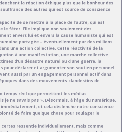
déclenchent la réaction éthique plus que le bonheur des
a souffrance des autres qui est source de conscience
acité de se mettre à la place de l’autre, qui est
 de le fêter. Elle implique non seulement des
ment envers lui et envers la cause humaniste qui est
té humaine partagée – éventuellement par des millions
 dans une action collective. Cette réactivité de la
ipation à une manifestation, une marche collective
ictimes d’un désastre naturel ou d’une guerre, la
ias pour déclarer et argumenter son soutien personnel
souvent aussi par un engagement personnel actif dans
s époques dans des mouvements clandestins de
e en temps réel que permettent les médias
ais je ne savais pas ». Désormais, à l’âge du numérique,
, immédiatement, et cela déclenche notre conscience
volonté de faire quelque chose pour soulager le
 certes ressentie individuellement, mais comme