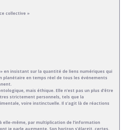
e collective »
 en insistant sur la quantité de liens numériques qui
n planétaire en temps réel de tous les événements
nnent.
tologique, mais éthique. Elle n’est pas un plus d’être
tres strictement personnels, tels que la
entale, voire instinctuelle. Il s’agit là de réactions
 à elle-même, par multiplication de l’information
ont je parle augmente. Son horizon s’élargit, certes,