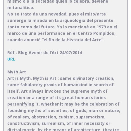
mismo o a la sociedad quien lo celebra, deviene
mitanalítico.
No se trata de una novedad, pues el mito/arte
sumerge la mirada en la arqueología del presente
tanto como del futuro. Ya lo mencioné en 1979 en el
marco de una performance en el Centro Pompidou,
cuando anuncié “el fin de la Historia del Arte”.
Réf : Blog Avenir de l’Art 24/07/2014
URL
Myth Art
Art is Myth, Myth is Art : same divinatory creation,
same fabulatory praxis of humankind in search of
itself. Art always invokes the supreme myth of
creation or a range of its great human stories
personifying it, whether it may be the celebration of
founding myths of societies, of gods, man or nature,
of realism, abstraction, cubism, suprematism,
constructivism, surrealism, of inner necessity or
digital magic, by the means of architecture, theatre,