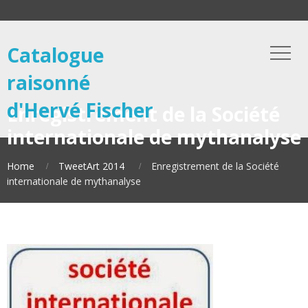
Catalogue
raisonné
d'Hervé Fischer
Enregistrement de la Société
internationale de mythanalyse
Home
TweetArt 2014
Enregistrement de la Société
internationale de mythanalyse