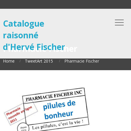
Catalogue
raisonné
d'Hervé Fischer
Pharmacie Fischer
Home
TweetArt 2015
Pharmacie Fischer