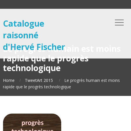
Catalogue
raisonné
d'Hervé Fischer
Le progrès humain est moins
rapide que le progrès
technologique
Home
TweetArt 2015
Le progrès humain est moins
rapide que le progrès technologique