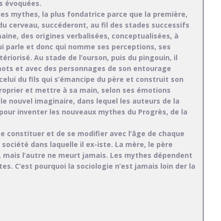
ns évoquées.
e des mythes, la plus fondatrice parce que la première,
u cerveau, succéderont, au fil des stades successifs
ine, des origines verbalisées, conceptualisées, à
ui parle et donc qui nomme ses perceptions, ses
ériorisé. Au stade de l’ourson, puis du pingouin, il
 mots et avec des personnages de son entourage
celui du fils qui s’émancipe du père et construit son
proprier et mettre à sa main, selon ses émotions
le nouvel imaginaire, dans lequel les auteurs de la
 pour inventer les nouveaux mythes du Progrès, de la
e constituer et de se modifier avec l’âge de chaque
ociété dans laquelle il ex-iste. La mère, le père
, mais l’autre ne meurt jamais. Les mythes dépendent
es. C’est pourquoi la sociologie n’est jamais loin der la