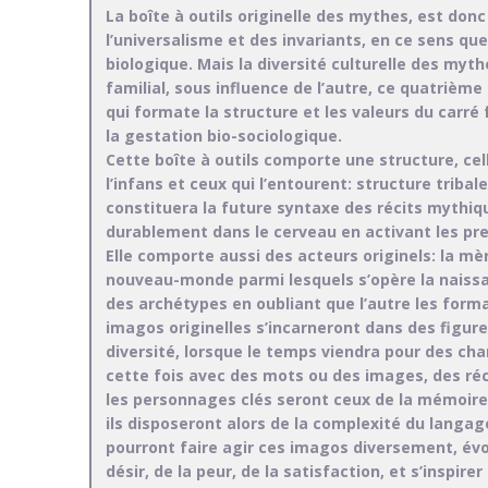
La boîte à outils originelle des mythes, est don
l’universalisme et des invariants, en ce sens q
biologique. Mais la diversité culturelle des myth
familial, sous influence de l’autre, ce quatrième 
qui formate la structure et les valeurs du carré 
la gestation bio-sociologique.
Cette boîte à outils comporte une structure, celle
l’infans et ceux qui l’entourent: structure tribal
constituera la future syntaxe des récits mythiq
durablement dans le cerveau en activant les pr
Elle comporte aussi des acteurs originels: la mère
nouveau-monde parmi lesquels s’opère la naissan
des archétypes en oubliant que l’autre les form
imagos originelles s’incarneront dans des figur
diversité, lorsque le temps viendra pour des ch
cette fois avec des mots ou des images, des réc
les personnages clés seront ceux de la mémoire i
ils disposeront alors de la complexité du langage 
pourront faire agir ces imagos diversement, évo
désir, de la peur, de la satisfaction, et s’inspir