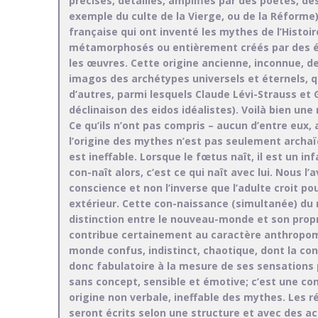
précisés, détaillés, amplifiés par des poètes, d
exemple du culte de la Vierge, ou de la Réforme
française qui ont inventé les mythes de l’Histoire
métamorphosés ou entièrement créés par des éc
les œuvres. Cette origine ancienne, inconnue, d
imagos des archétypes universels et éternels, qu
d’autres, parmi lesquels Claude Lévi-Strauss et G
déclinaison des eidos idéalistes). Voilà bien un
Ce qu’ils n’ont pas compris – aucun d’entre eux, 
l’origine des mythes n’est pas seulement archaï
est ineffable. Lorsque le fœtus naît, il est un inf
con-naît alors, c’est ce qui naît avec lui. Nous l’
conscience et non l’inverse que l’adulte croit p
extérieur. Cette con-naissance (simultanée) du 
distinction entre le nouveau-monde et son propr
contribue certainement au caractère anthropomo
monde confus, indistinct, chaotique, dont la co
donc fabulatoire à la mesure de ses sensations
sans concept, sensible et émotive; c’est une con
origine non verbale, ineffable des mythes. Les r
seront écrits selon une structure et avec des ac