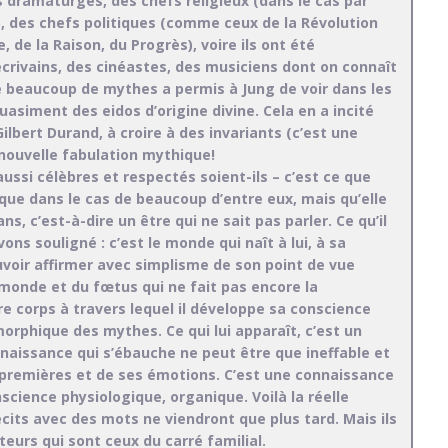
es dramaturges, des chefs religieux (dans le cas par
), des chefs politiques (comme ceux de la Révolution
, de la Raison, du Progrès), voire ils ont été
rivains, des cinéastes, des musiciens dont on connaît
e beaucoup de mythes a permis à Jung de voir dans les
asiment des eidos d’origine divine. Cela en a incité
ilbert Durand, à croire à des invariants (c’est une
e nouvelle fabulation mythique!
aussi célèbres et respectés soient-ils – c’est ce que
que dans le cas de beaucoup d’entre eux, mais qu’elle
ans, c’est-à-dire un être qui ne sait pas parler. Ce qu’il
avons souligné : c’est le monde qui naît à lui, à sa
ouvoir affirmer avec simplisme de son point de vue
monde et du fœtus qui ne fait pas encore la
e corps à travers lequel il développe sa conscience
rphique des mythes. Ce qui lui apparaît, c’est un
nnaissance qui s’ébauche ne peut être que ineffable et
 premières et de ses émotions. C’est une connaissance
science physiologique, organique. Voilà la réelle
écits avec des mots ne viendront que plus tard. Mais ils
teurs qui sont ceux du carré familial.