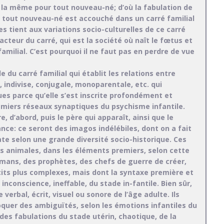
c la même pour tout nouveau-né; d’où la fabulation de
ue tout nouveau-né est accouché dans un carré familial
es tient aux variations socio-culturelles de ce carré
acteur du carré, qui est la société où naît le fœtus et
familial. C’est pourquoi il ne faut pas en perdre de vue
 du carré familial qui établit les relations entre
e, indivise, conjugale, monoparentale, etc. qui
ues parce qu’elle s’est inscrite profondément et
emiers réseaux synaptiques du psychisme infantile.
, d’abord, puis le père qui apparaît, ainsi que le
ce: ce seront des imagos indélébiles, dont on a fait
ate selon une grande diversité socio-historique. Ces
es animales, dans les éléments premiers, selon cette
amans, des prophètes, des chefs de guerre de créer,
its plus complexes, mais dont la syntaxe première et
nconscience, ineffable, du stade in-fantile. Bien sûr,
verbal, écrit, visuel ou sonore de l’âge adulte. Ils
quer des ambiguïtés, selon les émotions infantiles du
er des fabulations du stade utérin, chaotique, de la