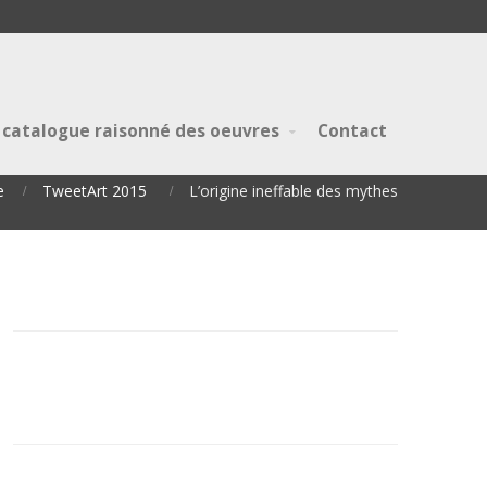
 catalogue raisonné des oeuvres
Contact
e
TweetArt 2015
L’origine ineffable des mythes