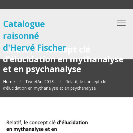
Catalogue
raisonné
d'Hervé Fischer
Relatif, le concept clé
d’élucidation en mythanalyse
et en psychanalyse
Home
TweetArt 2018
Relatif, le concept clé
d’élucidation en mythanalyse et en psychanalyse