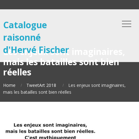
Catalogue
raisonné
d'Hervé Fischer
Les enjeux sont imaginaires,
mais les batailles sont bien
réelles
Home
TweetArt 2018
Les enjeux sont imaginaires,
mais les batailles sont bien réelles