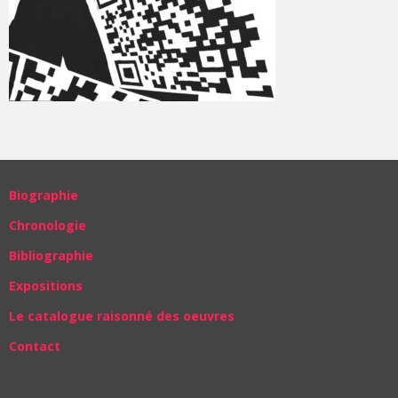
Biographie
Chronologie
Bibliographie
Expositions
Le catalogue raisonné des oeuvres
Contact