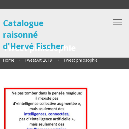
Catalogue
raisonné
d'Hervé Fischer
Tweet philosophie
Home
TweetArt 2019
Tweet philosophie