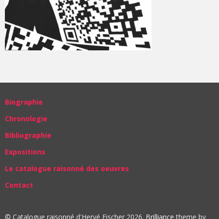
Biographie
Chronologie
Bibliographie
Expositions
Le catalogue raisonné des oeuvres
Contact
© Catalogue raisonné d'Hervé Fischer 2026.
Brilliance
theme by