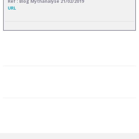
Réf : Blog Mythanalyse 21/02/2019
URL