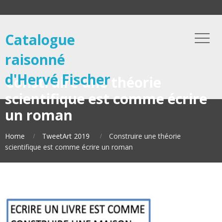
Catalogue
raisonné
d'Hervé Fischer
Construire une théorie
scientifique est comme écrire
un roman
Home
TweetArt 2019
Construire une théorie
scientifique est comme écrire un roman