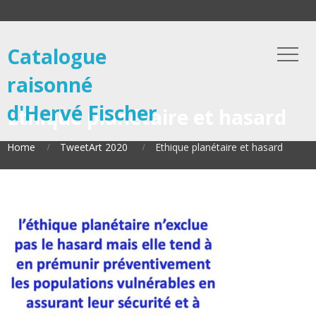
Catalogue
raisonné
d'Hervé Fischer
Ethique planétaire et hasard
Home
TweetArt 2020
Ethique planétaire et hasard