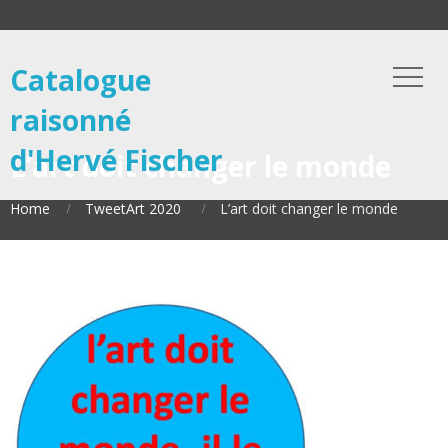
Catalogue
raisonné
d'Hervé Fischer
L’art doit changer le monde
Home
TweetArt 2020
L’art doit changer le monde