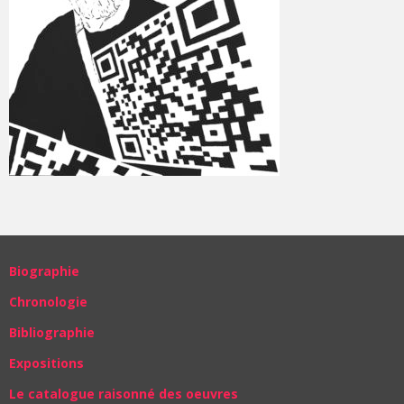
Biographie
Chronologie
Bibliographie
Expositions
Le catalogue raisonné des oeuvres