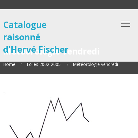
Catalogue
raisonné
d'Hervé Fischer
Météorologie vendredi
Home
Toiles 2002-2005
Météorologie vendredi