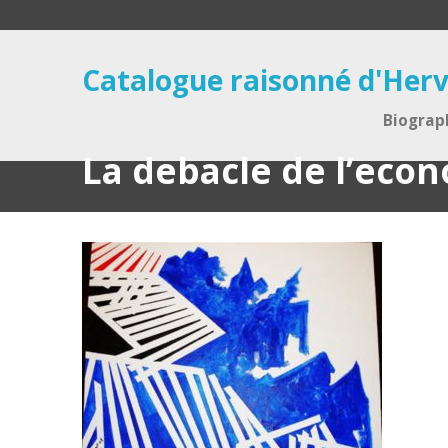
Catalogue raisonné d'Herv
Biograp
La debacle de l’eco