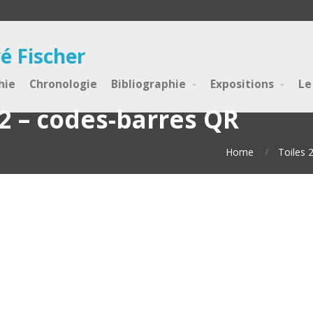
é Fischer
hie
Chronologie
Bibliographie
Expositions
Le
 – codes-barres QR
Home
Toiles 