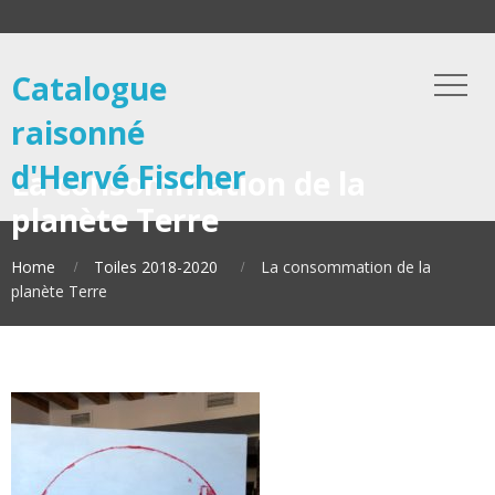
Catalogue
raisonné
d'Hervé Fischer
La consommation de la
planète Terre
Home
Toiles 2018-2020
La consommation de la
planète Terre