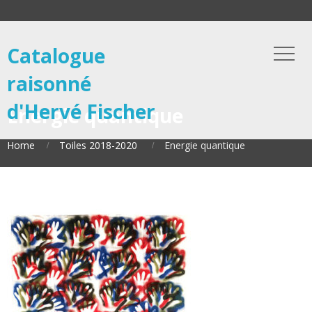
Catalogue
raisonné
d'Hervé Fischer
Energie quantique
Home
Toiles 2018-2020
Energie quantique