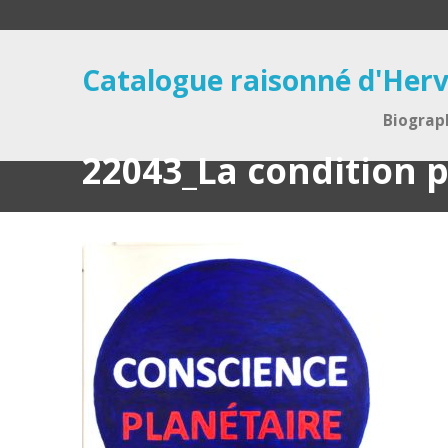
Catalogue raisonné d'Herv
Biograp
22043_La condition p