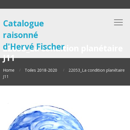
Catalogue
raisonné
d'Hervé Fischer
22053_La condition planétaire
J11
Home
Toiles 2018-2020
22053_La condition planétaire
J11