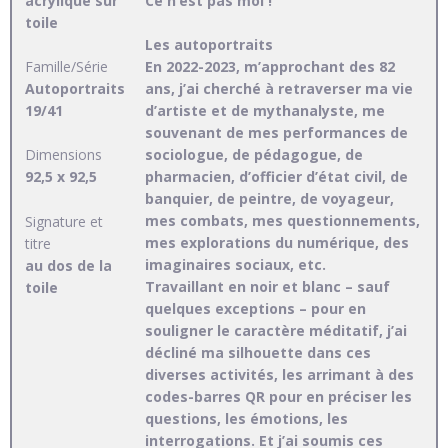
acrylique sur
Ce n’est pas moi !
toile
Les autoportraits
Famille/Série
En 2022-2023, m’approchant des 82
Autoportraits
ans, j’ai cherché à retraverser ma vie
19/41
d’artiste et de mythanalyste, me
souvenant de mes performances de
Dimensions
sociologue, de pédagogue, de
92,5 x 92,5
pharmacien, d’officier d’état civil, de
banquier, de peintre, de voyageur,
mes combats, mes questionnements,
Signature et
mes explorations du numérique, des
titre
imaginaires sociaux, etc.
au dos de la
Travaillant en noir et blanc – sauf
toile
quelques exceptions – pour en
souligner le caractère méditatif, j’ai
décliné ma silhouette dans ces
diverses activités, les arrimant à des
codes-barres QR pour en préciser les
questions, les émotions, les
interrogations. Et j’ai soumis ces