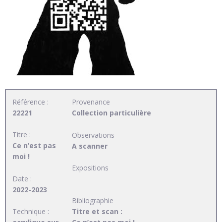
Référence :
Provenance
22221
Collection particulière
Titre :
Observations
Ce n’est pas
A scanner
moi !
Expositions
Date :
2022-2023
Bibliographie
Technique :
Titre et scan :