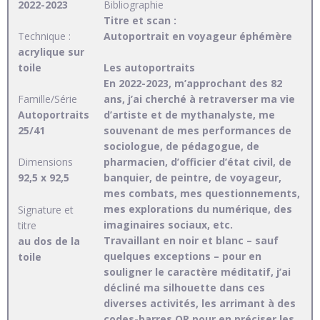
2022-2023
Bibliographie
Titre et scan :
Technique :
Autoportrait en voyageur éphémère
acrylique sur
toile
Les autoportraits
En 2022-2023, m’approchant des 82
Famille/Série
ans, j’ai cherché à retraverser ma vie
Autoportraits
d’artiste et de mythanalyste, me
25/41
souvenant de mes performances de
sociologue, de pédagogue, de
Dimensions
pharmacien, d’officier d’état civil, de
92,5 x 92,5
banquier, de peintre, de voyageur,
mes combats, mes questionnements,
mes explorations du numérique, des
Signature et
imaginaires sociaux, etc.
titre
Travaillant en noir et blanc – sauf
au dos de la
quelques exceptions – pour en
toile
souligner le caractère méditatif, j’ai
décliné ma silhouette dans ces
diverses activités, les arrimant à des
codes-barres QR pour en préciser les