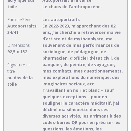
acrylique sur
Autoportrait à la valise
toile
Le chaos de l’anthropocène.
Famille/Série
Les autoportraits
Autoportraits
En 2022-2023, m’approchant des 82
34/41
ans, j’ai cherché à retraverser ma vie
d’artiste et de mythanalyste, me
Dimensions
souvenant de mes performances de
92,5 x 152
sociologue, de pédagogue, de
pharmacien, d’officier d’état civil, de
banquier, de peintre, de voyageur,
Signature et
mes combats, mes questionnements,
titre
mes explorations du numérique, des
au dos de la
imaginaires sociaux, etc.
toile
Travaillant en noir et blanc – sauf
quelques exceptions – pour en
souligner le caractère méditatif, j’ai
décliné ma silhouette dans ces
diverses activités, les arrimant à des
codes-barres QR pour en préciser les
questions, les émotions, les