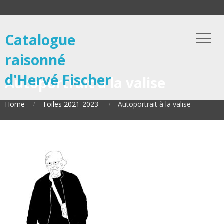
Catalogue
raisonné
d'Hervé Fischer
Autoportrait à la valise
Home
Toiles 2021-2023
Autoportrait à la valise