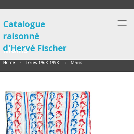
Catalogue
raisonné
d'Hervé Fischer
Mains
Home
Toiles 1968-1998
Mains