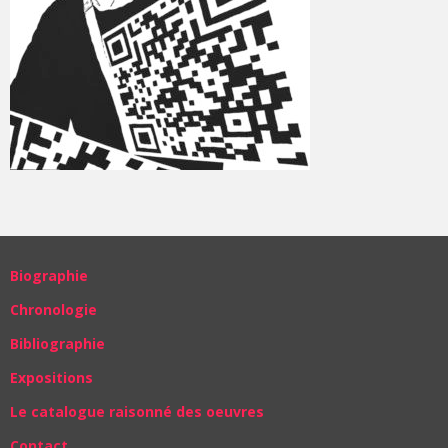
Biographie
Chronologie
Bibliographie
Expositions
Le catalogue raisonné des oeuvres
Contact