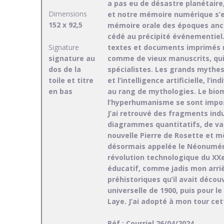
a pas eu de désastre planétaire
Dimensions
et notre mémoire numérique s’
152 x 92,5
mémoire orale des époques ancien
cédé au précipité événementiel.
Signature
textes et documents imprimés r
signature au
comme de vieux manuscrits, qu
dos de la
spécialistes. Les grands mythes 
toile et titre
et l’intelligence artificielle, l
en bas
au rang de mythologies. Le bio
l’hyperhumanisme se sont impos
J’ai retrouvé des fragments ind
diagrammes quantitatifs, de var
nouvelle Pierre de Rosette et 
désormais appelée le Néonumér
révolution technologique du XXe
éducatif, comme jadis mon arriè
préhistoriques qu’il avait décou
universelle de 1900, puis pour 
Laye. J’ai adopté à mon tour cet
Réf : Courriel 26/04/2024