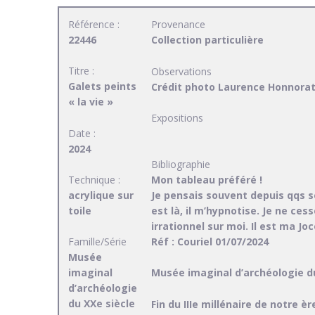
Référence :
Provenance
22446
Collection particulière
Titre :
Observations
Galets peints
Crédit photo Laurence Honnora
« la vie »
Expositions
Date :
2024
Bibliographie
Technique :
Mon tableau préféré !
acrylique sur
Je pensais souvent depuis qqs s
toile
est là, il m’hypnotise. Je ne cess
irrationnel sur moi. Il est ma Jo
Réf : Couriel 01/07/2024
Famille/Série
Musée
imaginal
Musée imaginal d’archéologie d
d’archéologie
du XXe siècle
Fin du IIIe millénaire de notre è