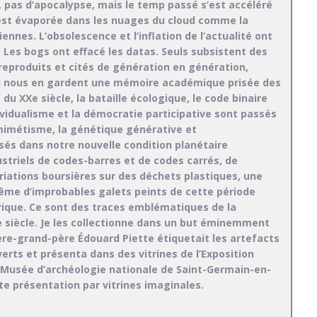
, pas d’apocalypse, mais le temp passé s’est accéléré
est évaporée dans les nuages du cloud comme la
nes. L’obsolescence et l’inflation de l’actualité ont
 Les bogs ont effacé les datas. Seuls subsistent des
eproduits et cités de génération en génération,
i nous en gardent une mémoire académique prisée des
du XXe siècle, la bataille écologique, le code binaire
’individualisme et la démocratie participative sont passés
mimétisme, la génétique générative et
és dans notre nouvelle condition planétaire
ustriels de codes-barres et de codes carrés, de
iations boursières sur des déchets plastiques, une
même d’improbables galets peints de cette période
ique. Ce sont des traces emblématiques de la
 siècle. Je les collectionne dans un but éminemment
re-grand-père Édouard Piette étiquetait les artefacts
verts et présenta dans des vitrines de l’Exposition
le Musée d’archéologie nationale de Saint-Germain-en-
te présentation par vitrines imaginales.