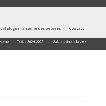
 catalogue raisonné des oeuvres
Contact
Home
Toiles 2024-2025
Galets peints « la vie »