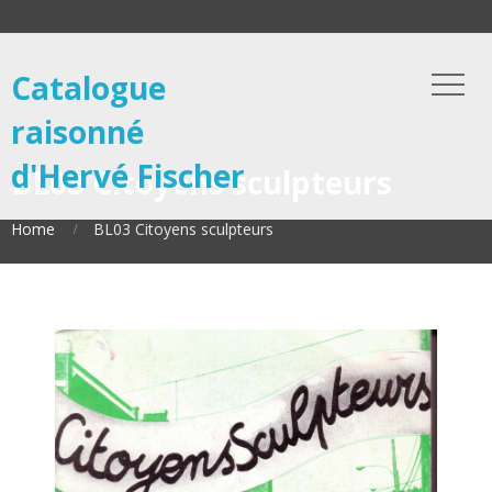
Catalogue
raisonné
d'Hervé Fischer
BL03 Citoyens sculpteurs
Home
BL03 Citoyens sculpteurs