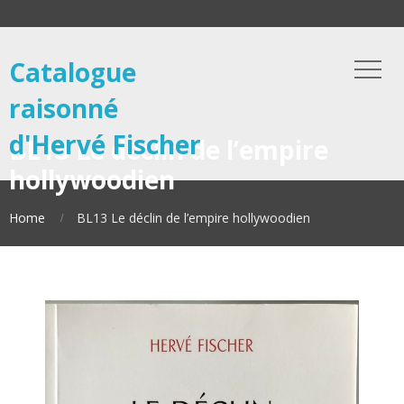
Catalogue
raisonné
d'Hervé Fischer
BL13 Le déclin de l’empire
hollywoodien
Home
BL13 Le déclin de l’empire hollywoodien