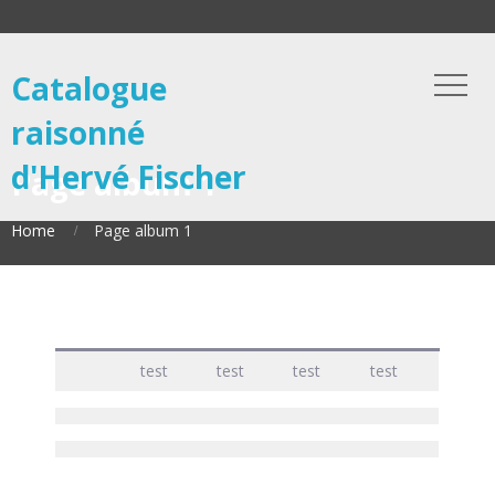
Catalogue
raisonné
d'Hervé Fischer
Page album 1
Home
Page album 1
test
test
test
test