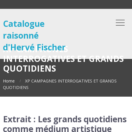
Catalogue
raisonné
d'Hervé Fischer
XP CAMPAGNES
INTERROGATIVES ET GRANDS
QUOTIDIENS
Home
XP CAMPAGNES INTERROGATIVES ET GRANDS
QUOTIDIENS
Extrait : Les grands quotidiens
comme médium artistique